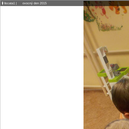
liscata1
|
ovocný den 2015