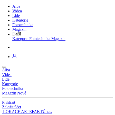
Alba
Videa
Lidé
Kategorie
Fototechnika
Magazín
Další
Kategorie
Fototechnika
Magazín
Alba
Videa
Lidé
Kategorie
Fototechnika
Magazín
Nové
Přihlásit
Založit účet
LOKACE ARTEFAKTŮ z.s.