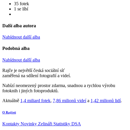
35 fotek
1 se líbí
Další alba autora
Nabídnout další alba
Podobná alba
Nabídnout další alba
Rajče je největší česká sociální síť
zaměřená na sdílení fotografií a videí.
Nabízí neomezený prostor zdarma, snadnou a rychlou výrobu
fotoknih i jiných fotoproduktů.
Aktuálně
1,4 miliard fotek
,
7,86 milionů videí
a
1,42 milionů lidí
.
O Rajčeti
Kontakty
Novinky
Zelináři
Statistiky DSA