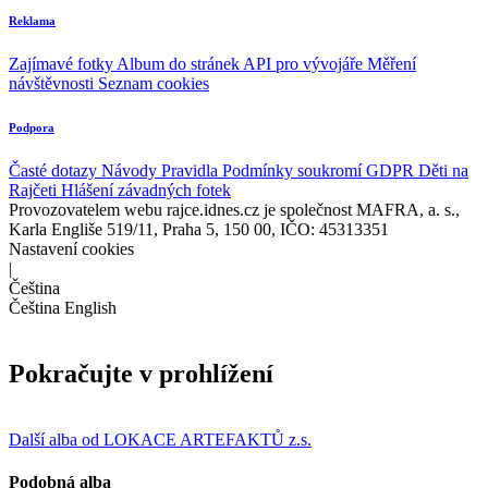
Reklama
Zajímavé fotky
Album do stránek
API pro vývojáře
Měření
návštěvnosti
Seznam cookies
Podpora
Časté dotazy
Návody
Pravidla
Podmínky soukromí
GDPR
Děti na
Rajčeti
Hlášení závadných fotek
Provozovatelem webu rajce.idnes.cz je společnost MAFRA, a. s.,
Karla Engliše 519/11, Praha 5, 150 00, IČO: 45313351
Nastavení cookies
|
Čeština
Čeština
English
Pokračujte v prohlížení
Další alba od LOKACE ARTEFAKTŮ z.s.
Podobná alba