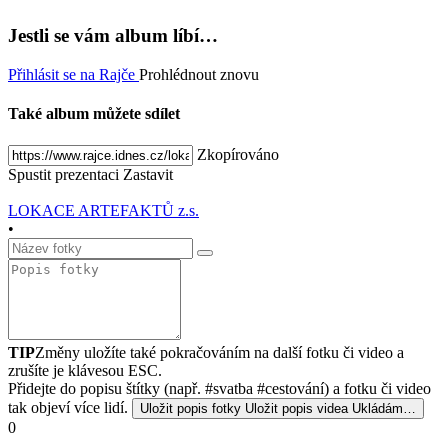
Jestli se vám album líbí…
Přihlásit se na Rajče
Prohlédnout znovu
Také album můžete sdílet
Zkopírováno
Spustit prezentaci
Zastavit
LOKACE ARTEFAKTŮ z.s.
•
TIP
Změny uložíte také pokračováním na další fotku či video a
zrušíte je klávesou ESC.
Přidejte do popisu štítky (např. #svatba #cestování) a fotku či video
tak objeví více lidí.
Uložit popis fotky
Uložit popis videa
Ukládám…
0