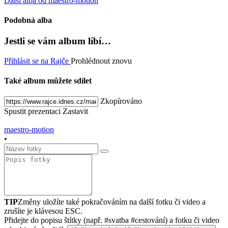
Další alba od maestro-motion
Podobná alba
Jestli se vám album líbí…
Přihlásit se na Rajče
Prohlédnout znovu
Také album můžete sdílet
Zkopírováno
Spustit prezentaci
Zastavit
maestro-motion
•
TIP
Změny uložíte také pokračováním na další fotku či video a
zrušíte je klávesou ESC.
Přidejte do popisu štítky (např. #svatba #cestování) a fotku či video