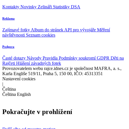
Kontakty
Novinky
Zelináři
Statistiky DSA
Reklama
Zajímavé fotky
Album do stránek
API pro vývojáře
Měření
návštěvnosti
Seznam cookies
Podpora
Časté dotazy
Návody
Pravidla
Podmínky soukromí
GDPR
Děti na
Rajčeti
Hlášení závadných fotek
Provozovatelem webu rajce.idnes.cz je společnost MAFRA, a. s.,
Karla Engliše 519/11, Praha 5, 150 00, IČO: 45313351
Nastavení cookies
|
Čeština
Čeština
English
Pokračujte v prohlížení