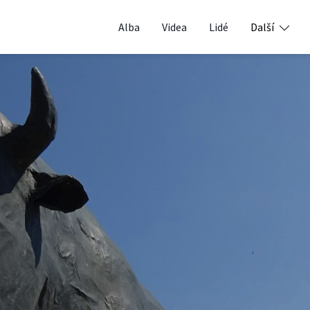
Alba
Videa
Lidé
Další