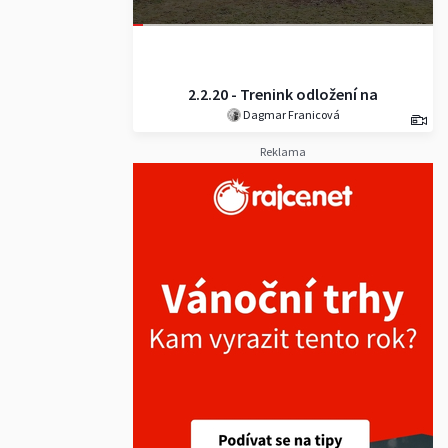
2.2.20 - Trenink odložení na
Dagmar Franicová
cvičáku i na louce :)
Reklama