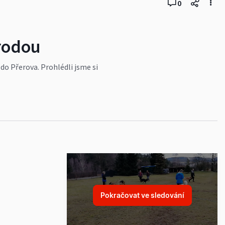
0
írodou
a do Přerova. Prohlédli jsme si
 Plánovaný 12kilometrový okruh
 zkrátila a nikdo
rerova/
Pokračovat ve sledování