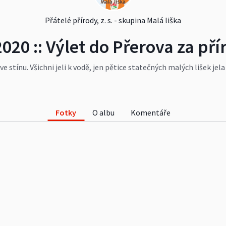
Přátelé přírody, z. s. - skupina Malá liška
 2020 :: Výlet do Přerova za př
ve stínu. Všichni jeli k vodě, jen pětice statečných malých lišek jel
 ale zámek jen zvenčí, protože byl z technických důvodů zavřený.
em kolem řeky Bečvy jsem vzhledem k tropickému vedru podstatně
www.malaliska.cz/news/jak-jsme-propotili-tricka-na-vylete-do-p
Fotky
O albu
Komentáře