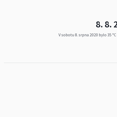
8. 8.
V sobotu 8. srpna 2020 bylo 35 °C 
staré centrum se zbytky hradeb,
naučnou stezkou Přerovským luh
neprotestoval. Více zde:
https://