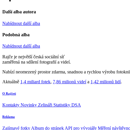
Další alba autora
Nabídnout další alba
Podobná alba
Nabídnout další alba
Rajče je největší česká sociální síť
zaměřená na sdílení fotografií a videí.
Nabízí neomezený prostor zdarma, snadnou a rychlou výrobu fotoknih
Aktuálně
1,4 miliard fotek
,
7,86 milionů videí
a
1,42 milionů lidí
.
O Rajčeti
Kontakty
Novinky
Zelináři
Statistiky DSA
Reklama
Zajímavé fotky
Album do stránek
API pro vývojáře
Měření návštěvno