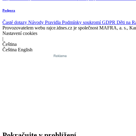
Podpora
Časté dotazy
Návody
Pravidla
Podmínky soukromí
GDPR
Děti na R
Provozovatelem webu rajce.idnes.cz je společnost MAFRA, a. s., Ka
Nastavení cookies
|
Čeština
Čeština
English
Pokračujte v prohlížení