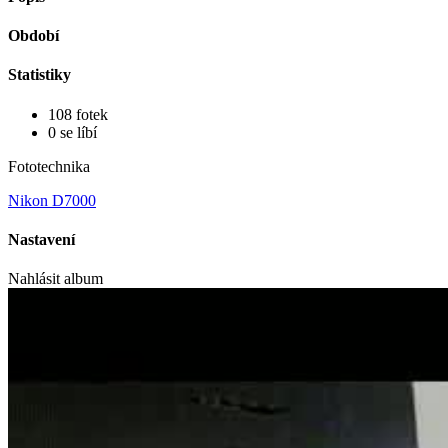
Období
Statistiky
108 fotek
0 se líbí
Fototechnika
Nikon D7000
Nastavení
Nahlásit album