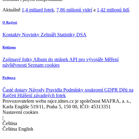
Aktuálně
1,4 miliard fotek
,
7,86 milionů videí
a
1,42 milionů lidí
.
O Rajčeti
Kontakty
Novinky
Zelináři
Statistiky DSA
Reklama
Zajímavé fotky
Album do stránek
API pro vývojáře
Měření
návštěvnosti
Seznam cookies
Podpora
Časté dotazy
Návody
Pravidla
Podmínky soukromí
GDPR
Děti na
Rajčeti
Hlášení závadných fotek
Provozovatelem webu rajce.idnes.cz je společnost MAFRA, a. s.,
Karla Engliše 519/11, Praha 5, 150 00, IČO: 45313351
Nastavení cookies
|
Čeština
Čeština
English