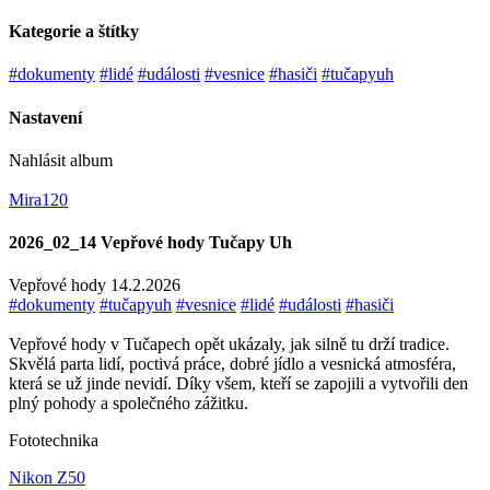
Kategorie a štítky
#dokumenty
#lidé
#události
#vesnice
#hasiči
#tučapyuh
Nastavení
Nahlásit album
Mira120
2026_02_14 Vepřové hody Tučapy Uh
Vepřové hody 14.2.2026
#dokumenty
#tučapyuh
#vesnice
#lidé
#události
#hasiči
Vepřové hody v Tučapech opět ukázaly, jak silně tu drží tradice.
Skvělá parta lidí, poctivá práce, dobré jídlo a vesnická atmosféra,
která se už jinde nevidí. Díky všem, kteří se zapojili a vytvořili den
plný pohody a společného zážitku.
Fototechnika
Nikon Z50