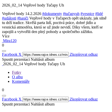
2026_02_14 Vepřové hody Tučapy Uh
Vepřové hody 14.2.2026
#dokumenty
#tučapyuh
#vesnice
#lidé
#události
#hasiči
Vepřové hody v Tučapech opět ukázaly, jak silně
tu drží tradice. Skvělá parta lidí, poctivá práce, dobré jídlo a
vesnická atmosféra, která se už jinde nevidí. Díky všem, kteří se
zapojili a vytvořili den plný pohody a společného zážitku.
Více
Mira120
0
Facebook
X
Zkopírovat odkaz
Spustit prezentaci
Nahlásit album
2026_02_14 Vepřové hody Tučapy Uh
Fotky
O albu
Komentáře
0
Facebook
X
Zkopírovat odkaz
Spustit prezentaci
Nahlásit album