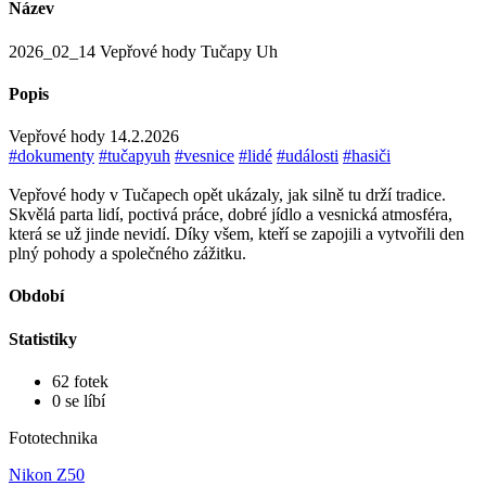
Název
2026_02_14 Vepřové hody Tučapy Uh
Popis
Vepřové hody 14.2.2026
#dokumenty
#tučapyuh
#vesnice
#lidé
#události
#hasiči
Vepřové hody v Tučapech opět ukázaly, jak silně tu drží tradice.
Skvělá parta lidí, poctivá práce, dobré jídlo a vesnická atmosféra,
která se už jinde nevidí. Díky všem, kteří se zapojili a vytvořili den
plný pohody a společného zážitku.
Období
Statistiky
62 fotek
0 se líbí
Fototechnika
Nikon Z50