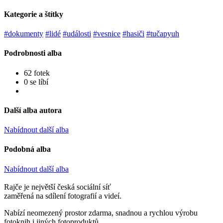
Kategorie a štítky
#dokumenty
#lidé
#události
#vesnice
#hasiči
#tučapyuh
Podrobnosti alba
62 fotek
0 se líbí
Další alba autora
Nabídnout další alba
Podobná alba
Nabídnout další alba
Rajče je největší česká sociální síť
zaměřená na sdílení fotografií a videí.
Nabízí neomezený prostor zdarma, snadnou a rychlou výrobu
fotoknih i jiných fotoproduktů.