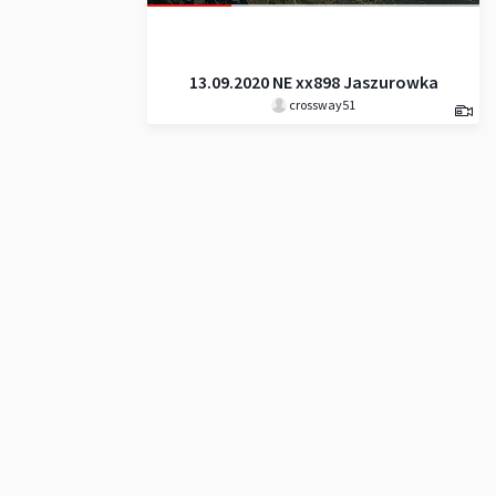
13.09.2020 NE xx898 Jaszurowka
crossway51
_ Kasprov Vrch _ Beskyd _
Prostredná Kopa _ Svinické
Sedlo _ Svinica _ Zadni Koscielec
_ Čierný Staw _ Murovianec _
Jaszcurowka