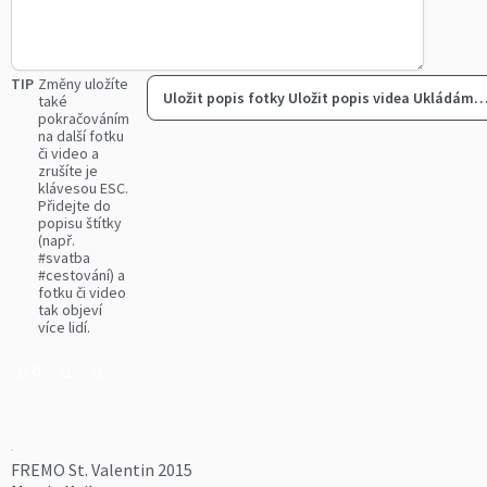
TIP
Změny uložíte
Uložit popis fotky
Uložit popis videa
Ukládám
také
pokračováním
na další fotku
či video a
zrušíte je
klávesou ESC.
Přidejte do
popisu štítky
(např.
#svatba
#cestování) a
fotku či video
tak objeví
více lidí.
0
FREMO St. Valentin 2015