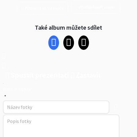
Prohlédnout znovu
Přihlásit se na Rajče
Také album můžete sdílet
Spustit prezentaci
Zastavit
Martin Kejhar
•