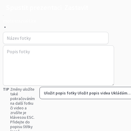
Spustit prezentaci
Zastavit
motosrazvaltice
•
TIP
Změny uložíte
Uložit popis fotky
Uložit popis videa
Ukládám
také
pokračováním
na další fotku
či video a
zrušíte je
klávesou ESC.
Přidejte do
popisu štítky