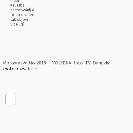
(např.
#svatba
#cestování) a
fotku či video
tak objeví
více lidí.
0
MotosrazValtice2018_I_VYJIZDKA_foto_TV_Duhovka
motosrazvaltice