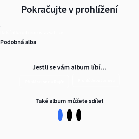
Pokračujte v prohlížení
Další alba od motosrazvaltice
Podobná alba
Jestli se vám album líbí…
Prohlédnout znovu
Přihlásit se na Rajče
Také album můžete sdílet