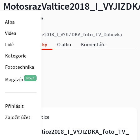
MotosrazValtice2018_I_VYJIZD
motosrazvaltice
Alba
0
Videa
MotosrazValtice2018_I_VYJIZDKA_foto_TV_Duhovka
Lidé
Fotky
O albu
Komentáře
0
Kategorie
Fototechnika
Nové
Magazín
Přihlásit
motosrazvaltice
Založit účet
MotosrazValtice2018_I_VYJIZDKA_foto_TV_
Duhovka