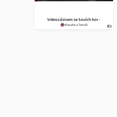
Videozáznam ze Sovích hor -
Klaudia a Tomáš
Polsko (s hudbou).