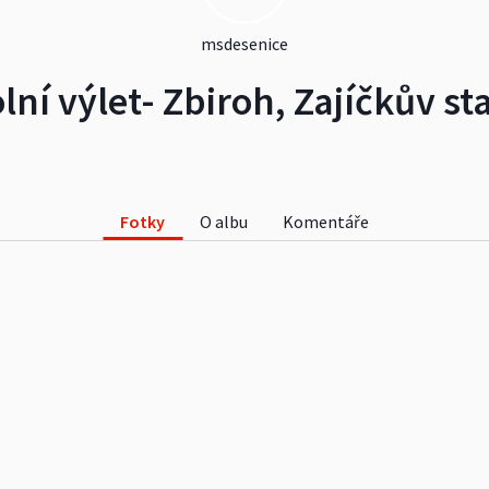
msdesenice
lní výlet- Zbiroh, Zajíčkův st
Fotky
O albu
Komentáře