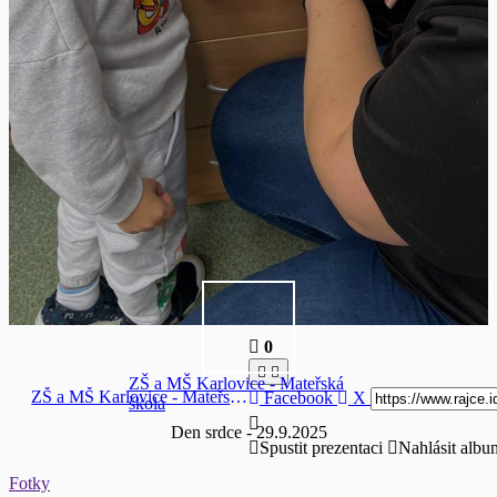
0
ZŠ a MŠ Karlovice - Mateřská
ZŠ a MŠ Karlovice - Mateřská škola
Facebook
X
škola
Den srdce - 29.9.2025
Spustit prezentaci
Nahlásit albu
Fotky