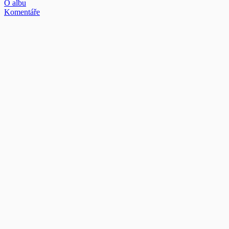
O albu
Komentáře