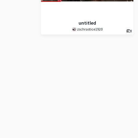
untitled
zschrastice1920