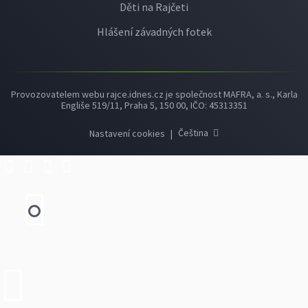
Děti na Rajčeti
Hlášení závadných fotek
Provozovatelem webu rajce.idnes.cz je společnost MAFRA, a. s., Karla
Engliše 519/11, Praha 5, 150 00, IČO: 45313351
Čeština
Nastavení cookies
|