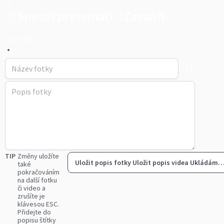
Spustit prezentaci
Zastavit
mz-foto
•
TIP
Změny uložíte
Uložit popis fotky
Uložit popis videa
Ukládám
také
pokračováním
na další fotku
či video a
zrušíte je
klávesou ESC.
Přidejte do
popisu štítky