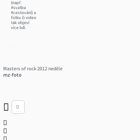
(např.
#svatba
#cestování) a
fotku či video
tak objeví
více lidí.
0
Masters of rock 2012 neděle
mz-foto