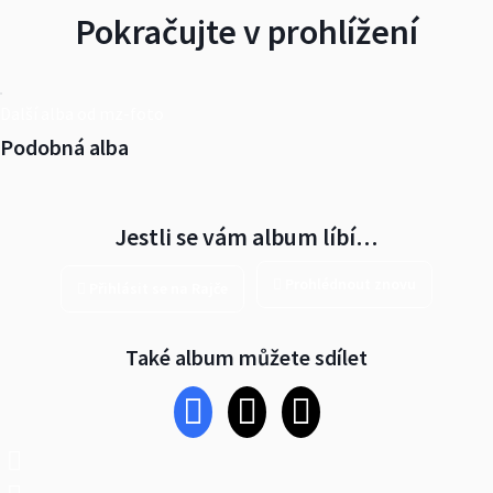
Pokračujte v prohlížení
Další alba od mz-foto
Podobná alba
Jestli se vám album líbí…
Prohlédnout znovu
Přihlásit se na Rajče
Také album můžete sdílet