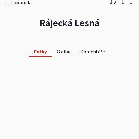
0
ivanmik
Rájecká Lesná
Fotky
O albu
Komentáře