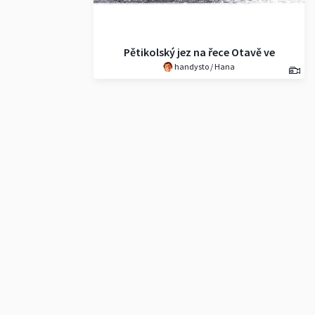
Pětikolský jez na řece Otavě ve
handysto / Hana
Strakonicích19.2.2020