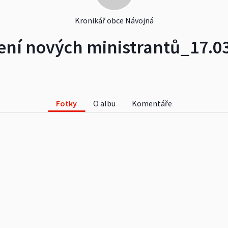
Kronikář obce Návojná
ní nových ministrantů_17.0
Fotky
O albu
Komentáře