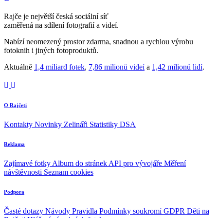
Rajče je největší česká sociální síť
zaměřená na sdílení fotografií a videí.
Nabízí neomezený prostor zdarma, snadnou a rychlou výrobu
fotoknih i jiných fotoproduktů.
Aktuálně
1,4 miliard fotek
,
7,86 milionů videí
a
1,42 milionů lidí
.
O Rajčeti
Kontakty
Novinky
Zelináři
Statistiky DSA
Reklama
Zajímavé fotky
Album do stránek
API pro vývojáře
Měření
návštěvnosti
Seznam cookies
Podpora
Časté dotazy
Návody
Pravidla
Podmínky soukromí
GDPR
Děti na