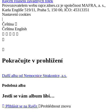
Rajčeti
Hlášení závadných fotek
Provozovatelem webu rajce.idnes.cz je společnost MAFRA, a. s.,
Karla Engliše 519/11, Praha 5, 150 00, IČO: 45313351
Nastavení cookies
|
Čeština
Čeština
English
Pokračujte v prohlížení
Další alba od Nemocnice Strakonice, a.s.
Podobná alba
Jestli se vám album líbí…
Přihlásit se na Rajče
Prohlédnout znovu