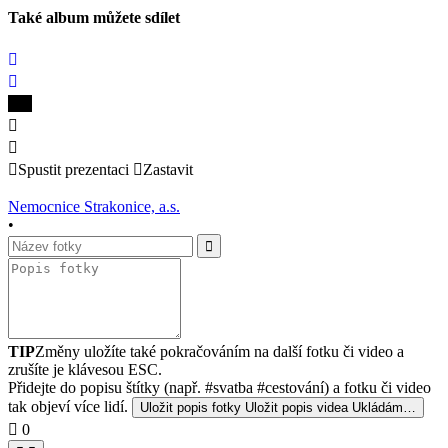
Také album můžete sdílet
Spustit prezentaci
Zastavit
Nemocnice Strakonice, a.s.
•
TIP
Změny uložíte také pokračováním na další fotku či video a
zrušíte je klávesou ESC.
Přidejte do popisu štítky (např. #svatba #cestování) a fotku či video
tak objeví více lidí.
Uložit popis fotky
Uložit popis videa
Ukládám…
0