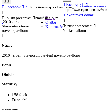
Facebook
X
Facebook
X
Zkopírovat odkaz
Zkopírovat odkaz
Fotky
Spustit prezentaci
Nahlásit album
2010 - srpen:
O albu
Spustit prezentaci
Slavnostní otevření
Komentáře
nového pavilonu
Nahlásit album
Název
2010 - srpen: Slavnostní otevření nového pavilonu
Popis
Období
Statistiky
58 fotek
0 se líbí
Nastavení