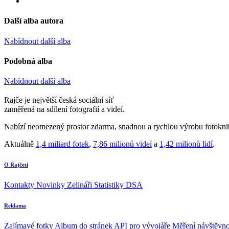
Další alba autora
Nabídnout další alba
Podobná alba
Nabídnout další alba
Rajče je největší česká sociální síť
zaměřená na sdílení fotografií a videí.
Nabízí neomezený prostor zdarma, snadnou a rychlou výrobu fotoknih
Aktuálně
1,4 miliard fotek
,
7,86 milionů videí
a
1,42 milionů lidí
.
O Rajčeti
Kontakty
Novinky
Zelináři
Statistiky DSA
Reklama
Zajímavé fotky
Album do stránek
API pro vývojáře
Měření návštěvno