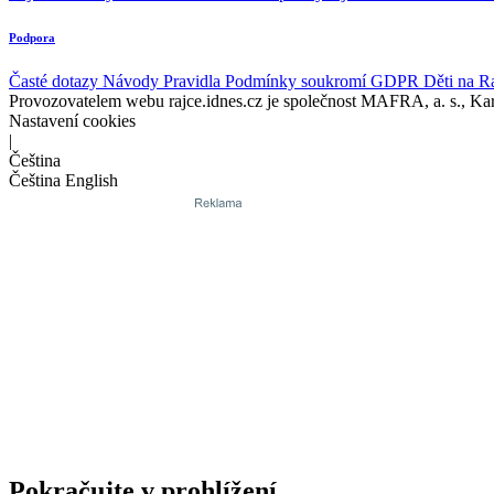
Podpora
Časté dotazy
Návody
Pravidla
Podmínky soukromí
GDPR
Děti na R
Provozovatelem webu rajce.idnes.cz je společnost MAFRA, a. s., Ka
Nastavení cookies
|
Čeština
Čeština
English
Pokračujte v prohlížení