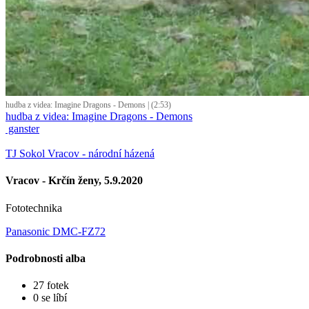
hudba z videa: Imagine Dragons - Demons | (2:53)
hudba z videa: Imagine Dragons - Demons
ganster
TJ Sokol Vracov - národní házená
Vracov - Krčín ženy, 5.9.2020
Fototechnika
Panasonic DMC-FZ72
Podrobnosti alba
27 fotek
0 se líbí