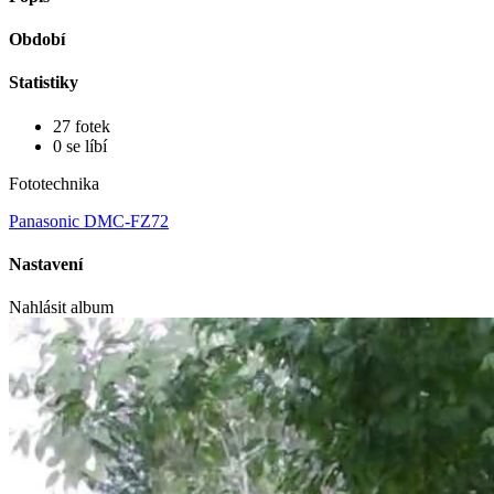
Období
Statistiky
27 fotek
0 se líbí
Fototechnika
Panasonic DMC-FZ72
Nastavení
Nahlásit album