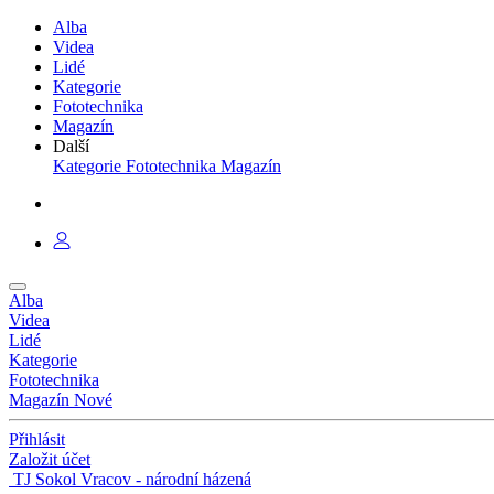
Alba
Videa
Lidé
Kategorie
Fototechnika
Magazín
Další
Kategorie
Fototechnika
Magazín
Alba
Videa
Lidé
Kategorie
Fototechnika
Magazín
Nové
Přihlásit
Založit účet
TJ Sokol Vracov - národní házená