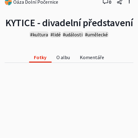
Oáza Dolní Počernice
0
KYTICE - divadelní představení
#kultura
#lidé
#události
#umělecké
Fotky
O albu
Komentáře