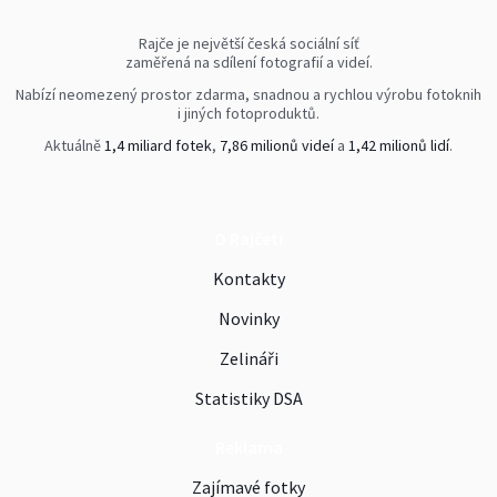
Rajče je největší česká sociální síť
zaměřená na sdílení fotografií a videí.
Nabízí neomezený prostor zdarma, snadnou a rychlou výrobu fotoknih
i jiných fotoproduktů.
Aktuálně
1,4 miliard fotek
,
7,86 milionů videí
a
1,42 milionů lidí
.
O Rajčeti
Kontakty
Novinky
Zelináři
Statistiky DSA
Reklama
Zajímavé fotky