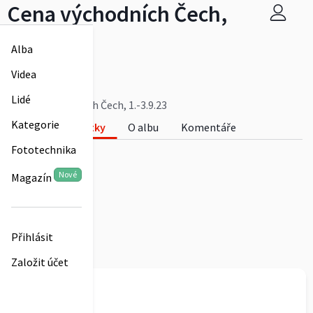
Cena východních Čech,
1.-3.9.23
Alba
obaero
Videa
0
Lidé
Cena východních Čech, 1.-3.9.23
Kategorie
Fotky
O albu
Komentáře
Fototechnika
0
Nové
Magazín
Přihlásit
Založit účet
obaero