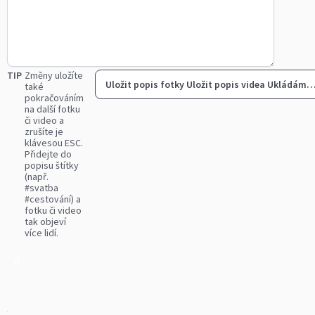
TIP
Změny uložíte
Uložit popis fotky
Uložit popis videa
Ukládám
také
pokračováním
na další fotku
či video a
zrušíte je
klávesou ESC.
Přidejte do
popisu štítky
(např.
#svatba
#cestování) a
fotku či video
tak objeví
více lidí.
0