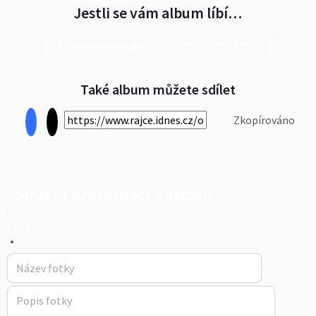
Jestli se vám album líbí…
Prohlédnout znovu
Přihlásit se na Rajče
Také album můžete sdílet
Zkopírováno
Spustit prezentaci
Zastavit
obaero
•