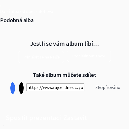
Další alba od obec-hlohova
Podobná alba
Jestli se vám album líbí…
Prohlédnout znovu
Přihlásit se na Rajče
Také album můžete sdílet
Zkopírováno
Spustit prezentaci
Zastavit