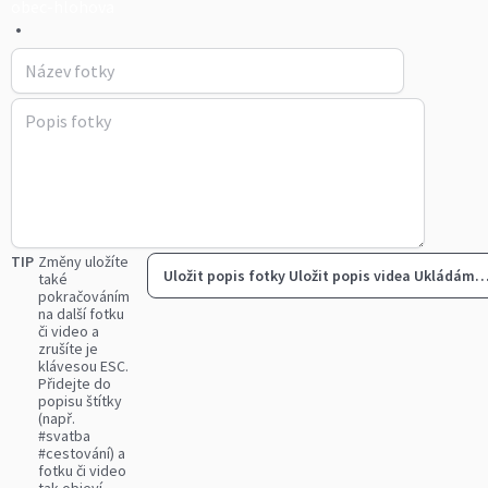
obec-hlohova
•
TIP
Změny uložíte
Uložit popis fotky
Uložit popis videa
Ukládám
také
pokračováním
na další fotku
či video a
zrušíte je
klávesou ESC.
Přidejte do
popisu štítky
(např.
#svatba
#cestování) a
fotku či video