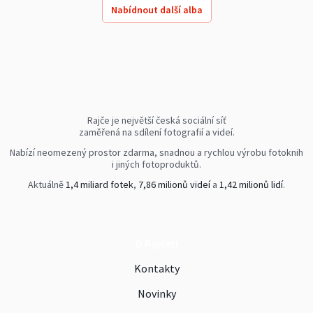
Nabídnout další alba
Rajče je největší česká sociální síť
zaměřená na sdílení fotografií a videí.
Nabízí neomezený prostor zdarma, snadnou a rychlou výrobu fotoknih
i jiných fotoproduktů.
Aktuálně
1,4 miliard fotek
,
7,86 milionů videí
a
1,42 milionů lidí
.
O Rajčeti
Kontakty
Novinky