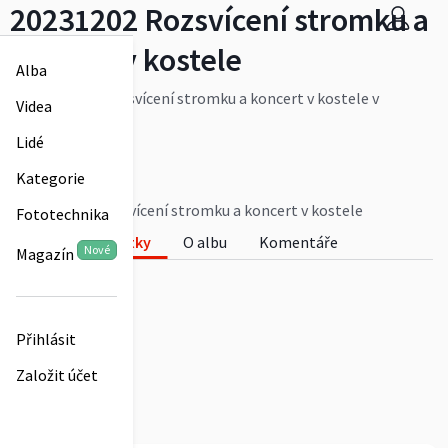
20231202 Rozsvícení stromku a
koncert v kostele
Alba
20231202_03 Rozsvícení stromku a koncert v kostele v
Videa
Hlohové
Více
Lidé
obec-hlohova
Kategorie
0
20231202 Rozsvícení stromku a koncert v kostele
Fototechnika
Fotky
O albu
Komentáře
Nové
Magazín
0
Přihlásit
Založit účet