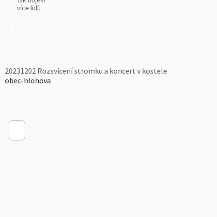
tak objeví
více lidí.
0
20231202 Rozsvícení stromku a koncert v kostele
obec-hlohova