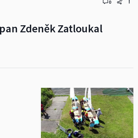
0
f pan Zdeněk Zatloukal