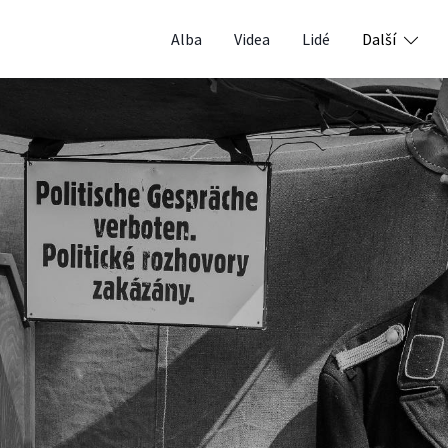
Alba
Videa
Lidé
Další