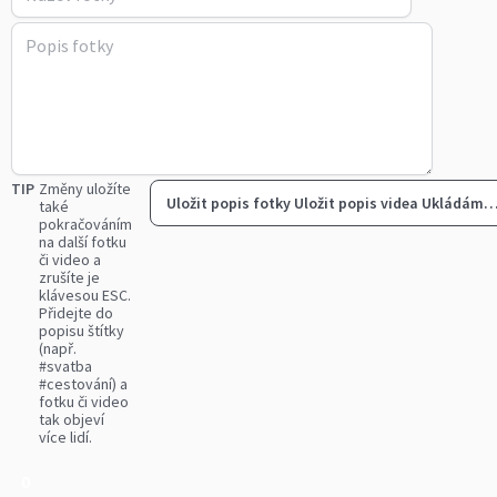
TIP
Změny uložíte
Uložit popis fotky
Uložit popis videa
Ukládám
také
pokračováním
na další fotku
či video a
zrušíte je
klávesou ESC.
Přidejte do
popisu štítky
(např.
#svatba
#cestování) a
fotku či video
tak objeví
více lidí.
0