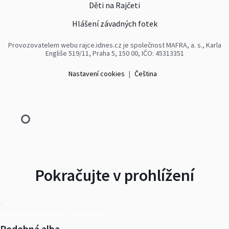
Děti na Rajčeti
Hlášení závadných fotek
Provozovatelem webu rajce.idnes.cz je společnost MAFRA, a. s., Karla
Engliše 519/11, Praha 5, 150 00, IČO: 45313351
Nastavení cookies
|
Čeština
Pokračujte v prohlížení
Další alba od Obec Obědkovice
Podobná alba