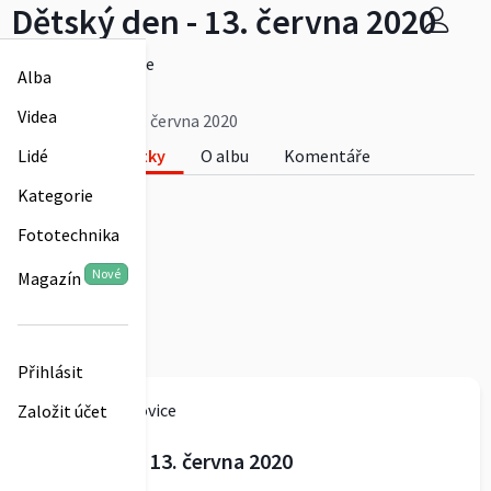
Dětský den - 13. června 2020
Obec Obědkovice
Alba
0
Videa
Dětský den - 13. června 2020
Fotky
O albu
Komentáře
Lidé
0
Kategorie
Fototechnika
Nové
Magazín
Přihlásit
Obec Obědkovice
Založit účet
Dětský den - 13. června 2020