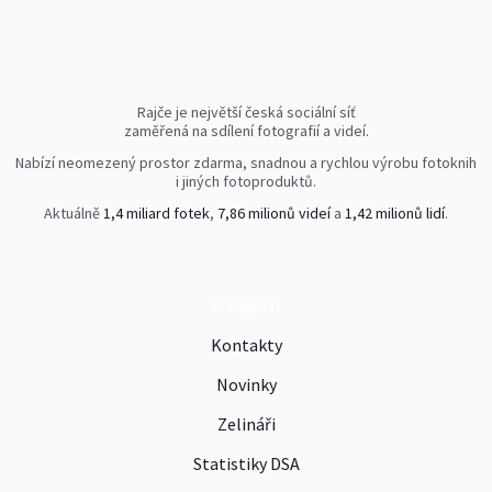
Rajče je největší česká sociální síť
zaměřená na sdílení fotografií a videí.
Nabízí neomezený prostor zdarma, snadnou a rychlou výrobu fotoknih
i jiných fotoproduktů.
Aktuálně
1,4 miliard fotek
,
7,86 milionů videí
a
1,42 milionů lidí
.
O Rajčeti
Kontakty
Novinky
Zelináři
Statistiky DSA