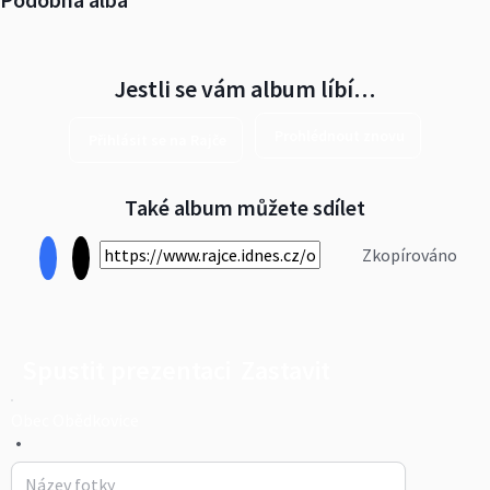
Jestli se vám album líbí…
Prohlédnout znovu
Přihlásit se na Rajče
Také album můžete sdílet
Zkopírováno
Spustit prezentaci
Zastavit
Obec Obědkovice
•