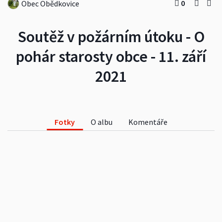
0
Obec Obědkovice
Soutěž v požárním útoku - O
pohár starosty obce - 11. září
2021
Fotky
O albu
Komentáře