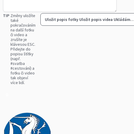
TIP
Změny uložíte
Uložit popis fotky
Uložit popis videa
Ukládám
také
pokračováním
na další fotku
či video a
zrušíte je
klávesou ESC.
Přidejte do
popisu štítky
(např.
#svatba
#cestování) a
fotku či video
tak objeví
více lidí.
0