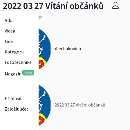
2022 03 27 Vítání občánků
foto Jaroslav Luner
Alba
Více
Videa
Lidé
obecbukovina
Kategorie
Fototechnika
Nové
Magazín
0
Přihlásit
2022 03 27 Vítání občánků
Založit účet