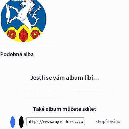
Další alba od obecbukovina
Podobná alba
Jestli se vám album líbí…
Prohlédnout znovu
Přihlásit se na Rajče
Také album můžete sdílet
Zkopírováno