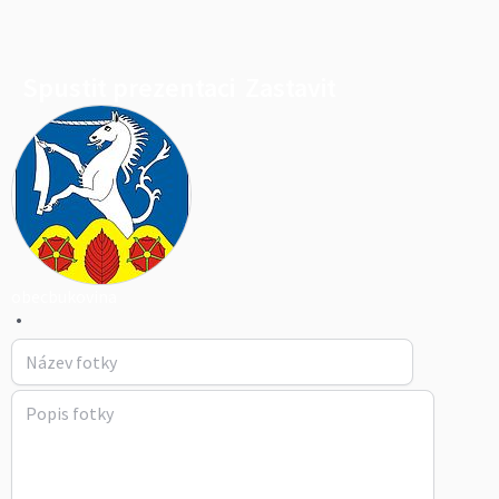
Spustit prezentaci
Zastavit
obecbukovina
•