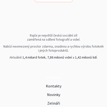
Rajče je největší česká sociální síť
zaměřená na sdílení fotografií a videí.
Nabízí neomezený prostor zdarma, snadnou a rychlou výrobu fotoknih
i jiných fotoproduktů.
Aktuálně
1,4 miliard fotek
,
7,86 milionů videí
a
1,42 milionů lidí
.
O Rajčeti
Kontakty
Novinky
Zelináři