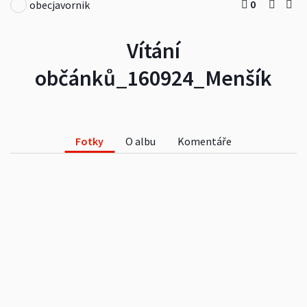
0
obecjavornik
Vítání
občánků_160924_Menšík
Fotky
O albu
Komentáře