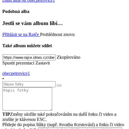
Další alba od obecpetrovice1
Podobná alba
Jestli se vám album líbí…
Přihlásit se na Rajče
Prohlédnout znovu
Také album můžete sdílet
Zkopírováno
Spustit prezentaci
Zastavit
obecpetrovice1
•
TIP
Změny uložíte také pokračováním na další fotku či video a
zrušíte je klávesou ESC.
Přidejte do popisu štítky (např. #svatba #cestování) a fotku či video