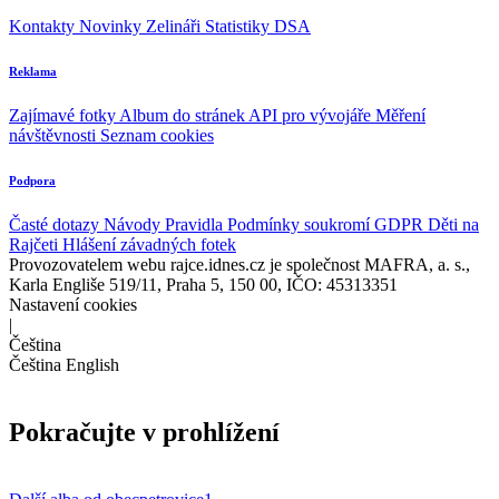
Kontakty
Novinky
Zelináři
Statistiky DSA
Reklama
Zajímavé fotky
Album do stránek
API pro vývojáře
Měření
návštěvnosti
Seznam cookies
Podpora
Časté dotazy
Návody
Pravidla
Podmínky soukromí
GDPR
Děti na
Rajčeti
Hlášení závadných fotek
Provozovatelem webu rajce.idnes.cz je společnost MAFRA, a. s.,
Karla Engliše 519/11, Praha 5, 150 00, IČO: 45313351
Nastavení cookies
|
Čeština
Čeština
English
Pokračujte v prohlížení