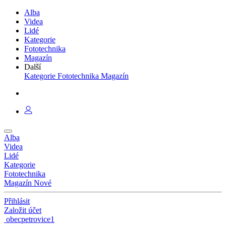
Alba
Videa
Lidé
Kategorie
Fototechnika
Magazín
Další
Kategorie
Fototechnika
Magazín
Alba
Videa
Lidé
Kategorie
Fototechnika
Magazín
Nové
Přihlásit
Založit účet
obecpetrovice1