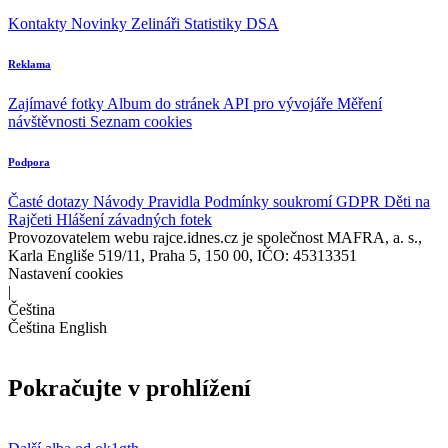
Kontakty
Novinky
Zelináři
Statistiky DSA
Reklama
Zajímavé fotky
Album do stránek
API pro vývojáře
Měření
návštěvnosti
Seznam cookies
Podpora
Časté dotazy
Návody
Pravidla
Podmínky soukromí
GDPR
Děti na
Rajčeti
Hlášení závadných fotek
Provozovatelem webu rajce.idnes.cz je společnost MAFRA, a. s.,
Karla Engliše 519/11, Praha 5, 150 00, IČO: 45313351
Nastavení cookies
|
Čeština
Čeština
English
Pokračujte v prohlížení