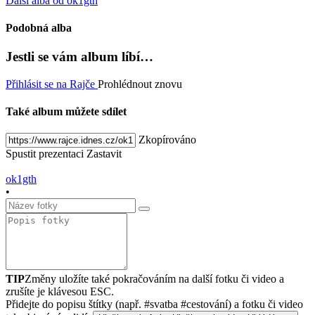
Další alba od ok1gth
Podobná alba
Jestli se vám album líbí…
Přihlásit se na Rajče
Prohlédnout znovu
Také album můžete sdílet
Zkopírováno
Spustit prezentaci
Zastavit
ok1gth
•
TIP
Změny uložíte také pokračováním na další fotku či video a
zrušíte je klávesou ESC.
Přidejte do popisu štítky (např. #svatba #cestování) a fotku či video