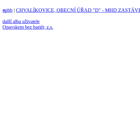
opbb
+
|
CHVALÍKOVICE, OBECNÍ ÚŘAD "D" - MHD ZASTÁV
další alba uživatele
Opavskem bez bariér, z.s.