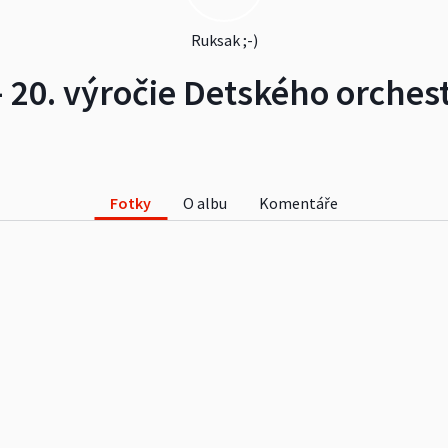
Ruksak ;-)
- 20. výročie Detského orchest
Fotky
O albu
Komentáře