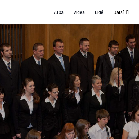
Alba
Videa
Lidé
Další