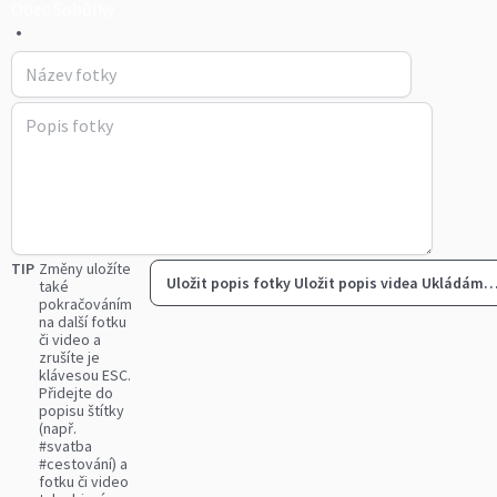
Obec Sobůlky
•
TIP
Změny uložíte
Uložit popis fotky
Uložit popis videa
Ukládám
také
pokračováním
na další fotku
či video a
zrušíte je
klávesou ESC.
Přidejte do
popisu štítky
(např.
#svatba
#cestování) a
fotku či video