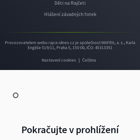
Děti na Rajčeti
Hlášení závadných fotek
Provozovatelem webu rajce.idnes.cz je společnost MAFRA, a. s., Karla
Engliše 519/11, Praha 5, 150 00, IČO: 45313351
Nastavení cookies
|
Čeština
Pokračujte v prohlížení