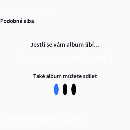
Další alba od Obec Sobůlky
Podobná alba
Jestli se vám album líbí…
Prohlédnout znovu
Přihlásit se na Rajče
Také album můžete sdílet
Spustit prezentaci
Zastavit