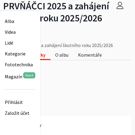
PRVŇÁČCI 2025 a zahájení
školního roku 2025/2026
Alba
Obec Sobůlky
Videa
0
Lidé
PRVŇÁČCI 2025 a zahájení školního roku 2025/2026
Kategorie
Fotky
O albu
Komentáře
Fototechnika
0
Nové
Magazín
Přihlásit
Založit účet
Obec Sobůlky