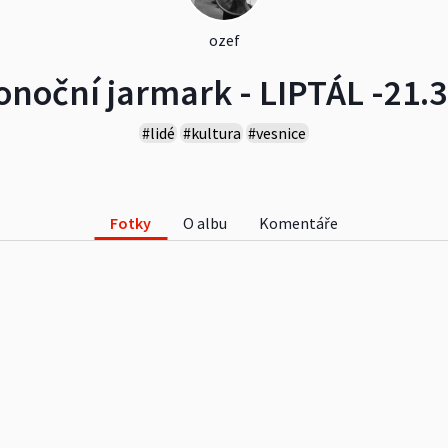
ozef
onoční jarmark - LIPTÁL -21.
#lidé
#kultura
#vesnice
Fotky
O albu
Komentáře