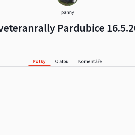
panny
veteranrally Pardubice 16.5.
Fotky
O albu
Komentáře