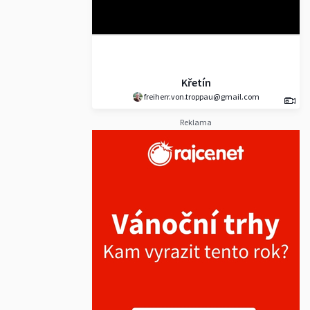
Křetín
freiherr.von.troppau@gmail.com
Reklama