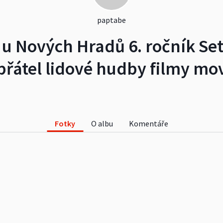
paptabe
u Nových Hradů 6. ročník Set
přátel lidové hudby filmy mo
Fotky
O albu
Komentáře