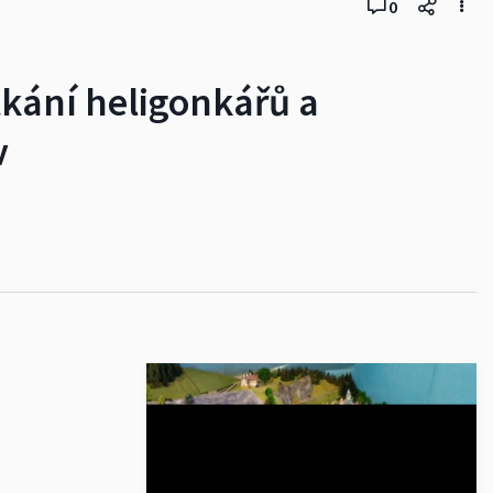
0
kání heligonkářů a
v