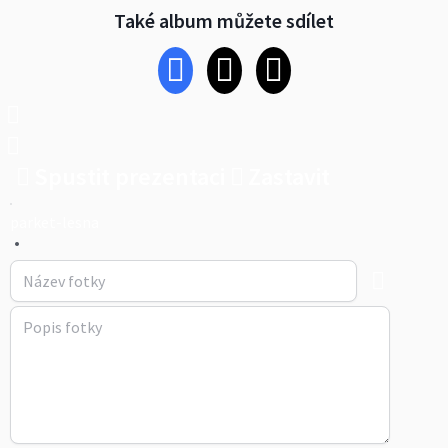
Také album můžete sdílet
Spustit prezentaci
Zastavit
parket-lesna
•