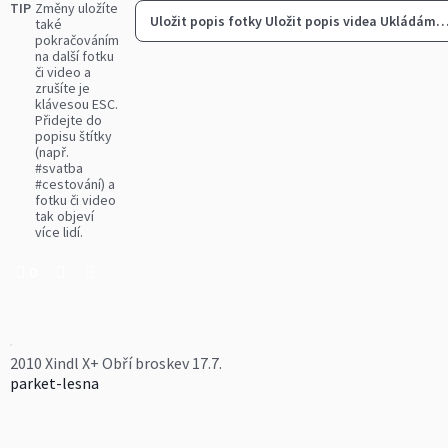
TIP
Změny uložíte
Uložit popis fotky
Uložit popis videa
Ukládám
také
pokračováním
na další fotku
či video a
zrušíte je
klávesou ESC.
Přidejte do
popisu štítky
(např.
#svatba
#cestování) a
fotku či video
tak objeví
více lidí.
0
2010 Xindl X+ Obří broskev 17.7.
parket-lesna