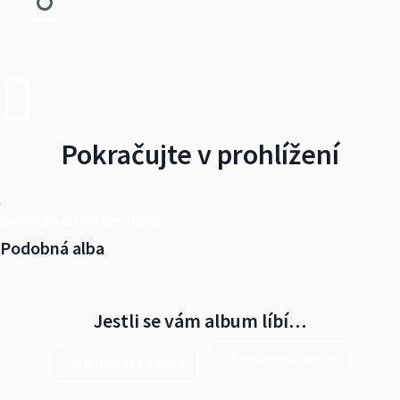
Pokračujte v prohlížení
Další alba od parket-lesna
Podobná alba
Jestli se vám album líbí…
Prohlédnout znovu
Přihlásit se na Rajče