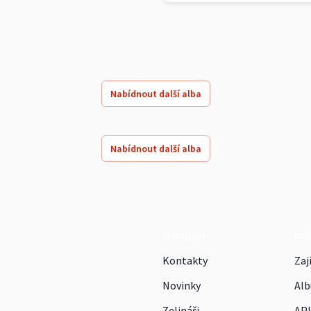
Nabídnout další alba
Nabídnout další alba
O Rajčeti
Re
Kontakty
Zaj
Novinky
Alb
Zelináři
API