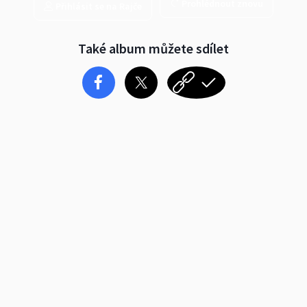
Prohlédnout znovu
Přihlásit se na Rajče
Také album můžete sdílet