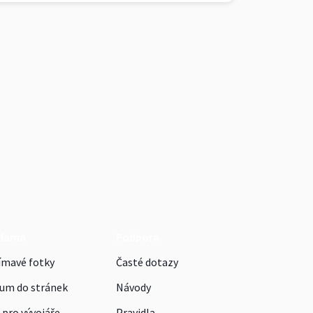
klama
Podpora
ímavé fotky
Časté dotazy
um do stránek
Návody
 pro vývojáře
Pravidla