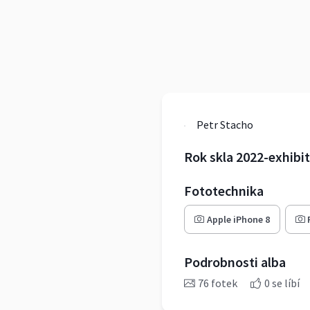
Petr Stacho
Rok skla 2022-exhibit
Fototechnika
Apple iPhone 8
Podrobnosti alba
76 fotek
0 se líbí