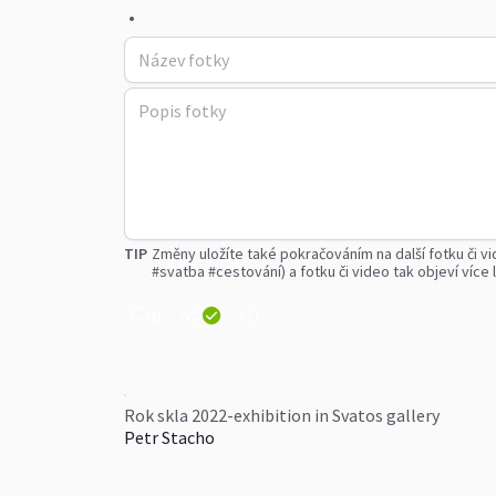
•
TIP
Změny uložíte také pokračováním na další fotku či vi
#svatba #cestování) a fotku či video tak objeví více l
0
Rok skla 2022-exhibition in Svatos gallery
Petr Stacho