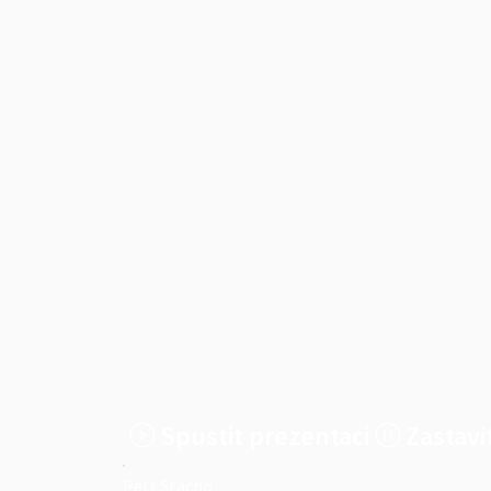
Spustit prezentaci
Zastavi
Petr Stacho