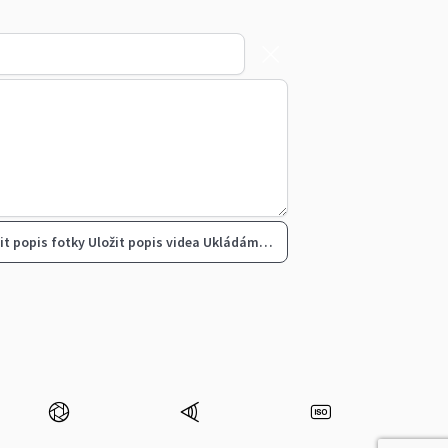
it popis fotky
Uložit popis videa
Ukládám…