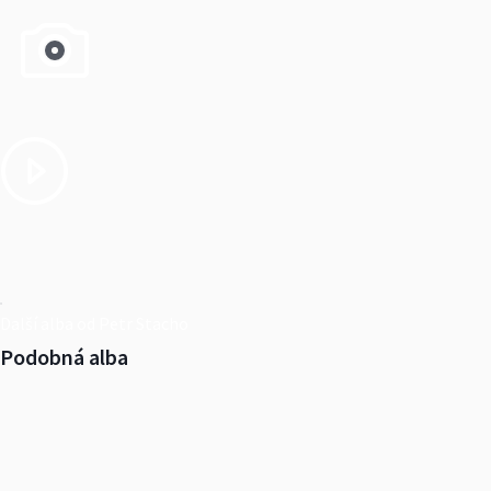
Další alba od Petr Stacho
Podobná alba