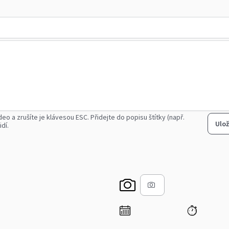
deo a zrušíte je klávesou ESC.
Přidejte do popisu štítky (např.
Ulož
idí.