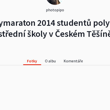
photopipo
maraton 2014 studentů poly
střední školy v Českém Těšín
Fotky
O albu
Komentáře