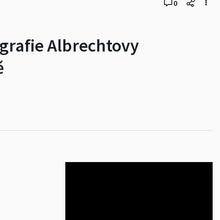
0
grafie Albrechtovy
ě