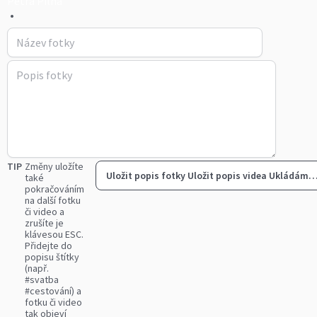
Petra Pilná
•
TIP
Změny uložíte
Uložit popis fotky
Uložit popis videa
Ukládám
také
pokračováním
na další fotku
či video a
zrušíte je
klávesou ESC.
Přidejte do
popisu štítky
(např.
#svatba
#cestování) a
fotku či video
tak objeví