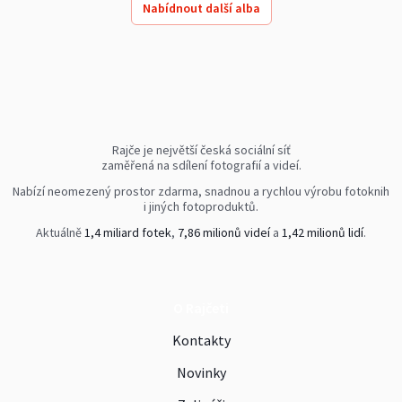
Nabídnout další alba
Rajče je největší česká sociální síť
zaměřená na sdílení fotografií a videí.
Nabízí neomezený prostor zdarma, snadnou a rychlou výrobu fotoknih
i jiných fotoproduktů.
Aktuálně
1,4 miliard fotek
,
7,86 milionů videí
a
1,42 milionů lidí
.
O Rajčeti
Kontakty
Novinky