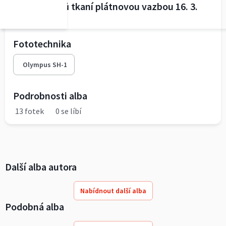
Kurz základů tkaní plátnovou vazbou 16. 3.
2019
Fototechnika
Olympus SH-1
Podrobnosti alba
13 fotek
0 se líbí
Další alba autora
Nabídnout další alba
Podobná alba