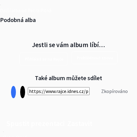
Další alba od Petra Pilná
Podobná alba
Jestli se vám album líbí…
Prohlédnout znovu
Přihlásit se na Rajče
Také album můžete sdílet
Zkopírováno
Spustit prezentaci
Zastavit