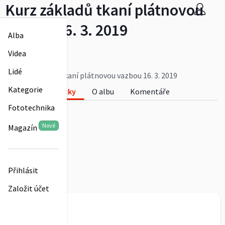
Kurz základů tkaní plátnovou
vazbou 16. 3. 2019
Alba
Petra Pilná
Videa
0
Lidé
Kurz základů tkaní plátnovou vazbou 16. 3. 2019
Kategorie
Fotky
O albu
Komentáře
Fototechnika
0
Nové
Magazín
Přihlásit
Založit účet
Petra Pilná