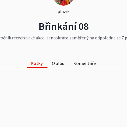
plazik
Břinkání 08
ročník rececistické akce, tentokráte zaměřený na odpoledne se 7 p
Fotky
O albu
Komentáře