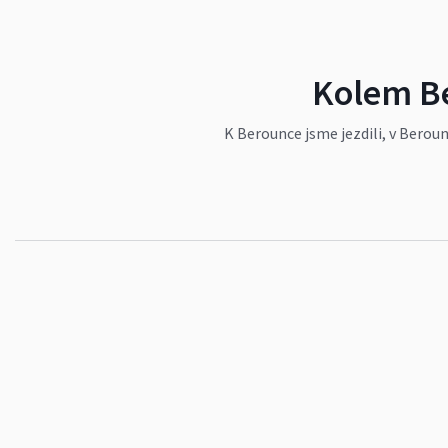
Kolem Be
K Berounce jsme jezdili, v Beroun
Zastávka Nižbor, stylová vlaková