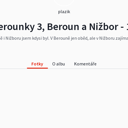
plazik
rounky 3, Beroun a Nižbor - 
ě i Nižboru jsem kdysi byl. V Berouně jen oběd, ale v Nižboru zají
 restaurace.
Fotky
O albu
Komentáře