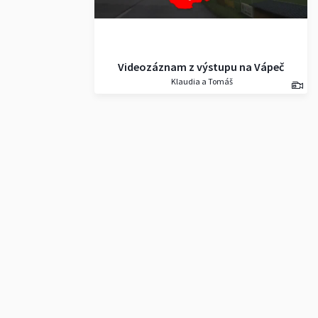
Videozáznam z výstupu na Vápeč
Klaudia a Tomáš
(956 m), Strážovské vrchy.