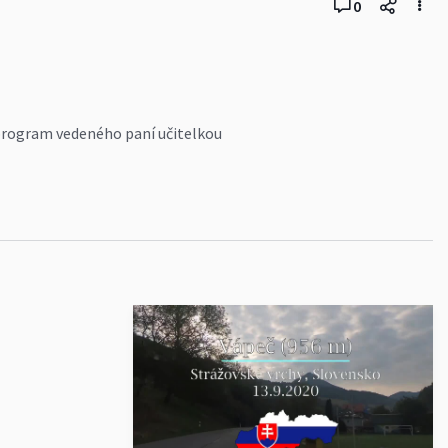
0
5
 program vedeného paní učitelkou