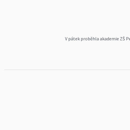
V pátek proběhla akademie ZŠ Pe
Petrou Kytkovou, ale i žáků, se z