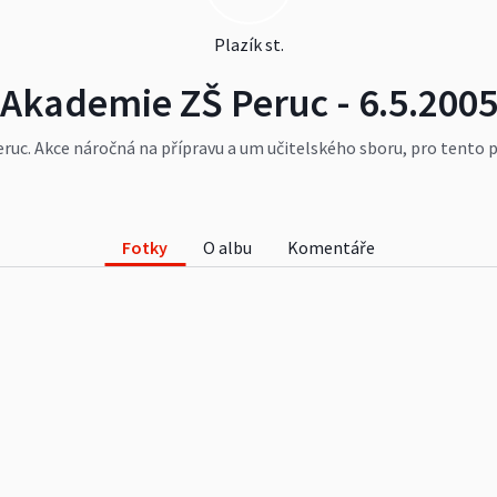
Plazík st.
Akademie ZŠ Peruc - 6.5.200
ruc. Akce náročná na přípravu a um učitelského sboru, pro tento
de koná každý druhý rok.
Fotky
O albu
Komentáře