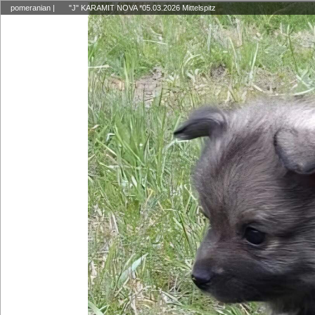
pomeranian
|
"J" KARAMIT NOVA *05.03.2026 Mittelspitz