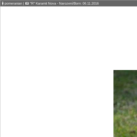
pomeranian
|
"R" Karamit Nova - Narození/Born: 06.11.2016