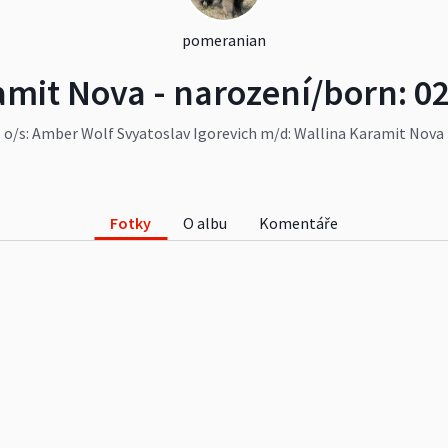
pomeranian
amit Nova - narození/born: 02
o/s: Amber Wolf Svyatoslav Igorevich m/d: Wallina Karamit Nova
Fotky
O albu
Komentáře