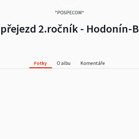
*POSPECOM*
přejezd 2.ročník - Hodonín-B
Fotky
O albu
Komentáře