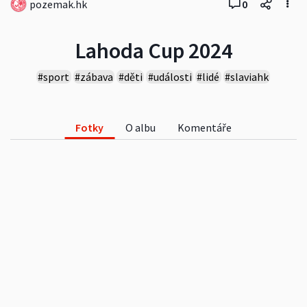
pozemak.hk
0
Lahoda Cup 2024
#sport
#zábava
#děti
#události
#lidé
#slaviahk
#pozemnihokej
#fieldhockey
#hcslaviahk
Fotky
O albu
Komentáře