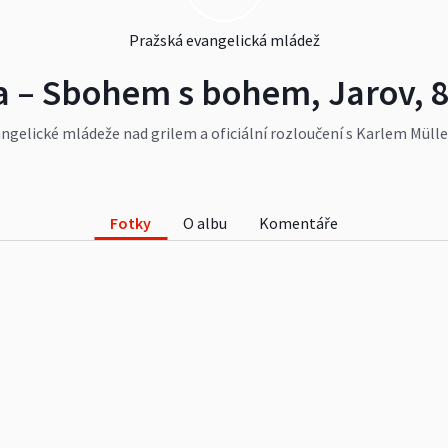
Pražská evangelická mládež
ka – Sbohem s bohem, Jarov, 
gelické mládeže nad grilem a oficiální rozloučení s Karlem Mülle
o mládež pražského seniorátu. Za foto děkujeme Kubovi Raisovi, Ma
#lidé
#oslavy
#kultura
Fotky
O albu
Komentáře