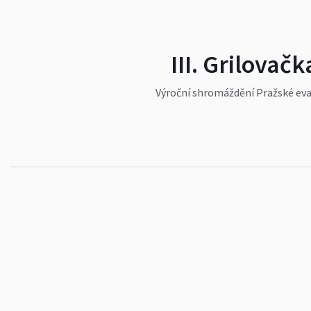
III. Grilovač
Výroční shromáždění Pražské evan
působil jako seniorátní farář pr
Červenkové.
#zábava
#události