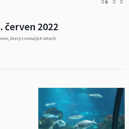
0
8. červen 2022
rem, který v minulých letech
těji Boučkovi a Marušce