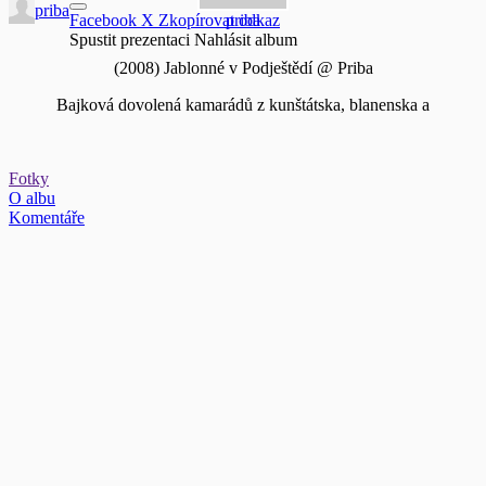
priba
Facebook
X
Zkopírovat odkaz
priba
Spustit prezentaci
Nahlásit album
(2008) Jablonné v Podještědí @ Priba
Bajková dovolená kamarádů z kunštátska, blanenska a
boskovicka. Podrobnosti tady:
http://www.scrajecko.cz/index.php?
page=kola/jablonne_2008
Fotky
O albu
Komentáře