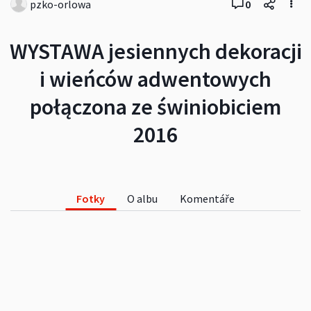
pzko-orlowa
0
WYSTAWA jesiennych dekoracji
i wieńców adwentowych
połączona ze świniobiciem
2016
Fotky
O albu
Komentáře