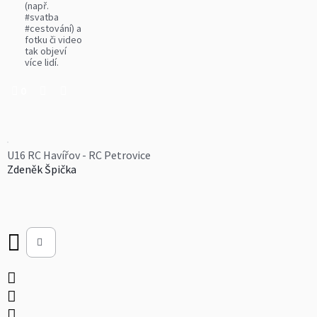
(např.
#svatba
#cestování) a
fotku či video
tak objeví
více lidí.
0
U16 RC Havířov - RC Petrovice
Zdeněk Špička