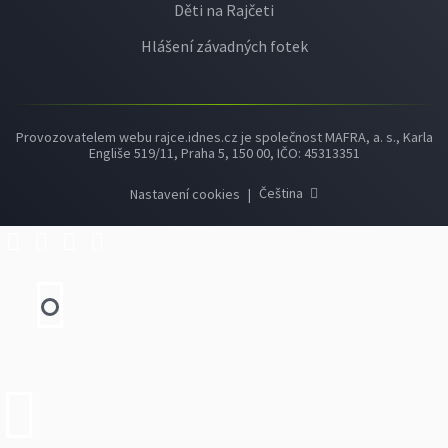
Děti na Rajčeti
Hlášení závadných fotek
Provozovatelem webu rajce.idnes.cz je společnost MAFRA, a. s., Karla
Engliše 519/11, Praha 5, 150 00, IČO: 45313351
Čeština
Nastavení cookies
|