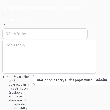
Spustit prezentaci
Zastavit
Zdeněk Špička
•
TIP
Změny uložíte
Uložit popis fotky
Uložit popis videa
Ukládám
také
pokračováním
na další fotku
či video a
zrušíte je
klávesou ESC.
Přidejte do
popisu štítky