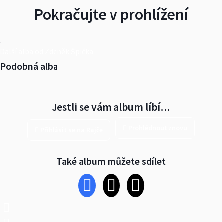
Pokračujte v prohlížení
Další alba od Zdeněk Špička
Podobná alba
Jestli se vám album líbí…
Prohlédnout znovu
Přihlásit se na Rajče
Také album můžete sdílet