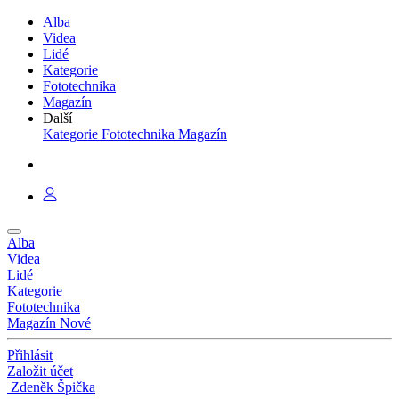
Alba
Videa
Lidé
Kategorie
Fototechnika
Magazín
Další
Kategorie
Fototechnika
Magazín
Alba
Videa
Lidé
Kategorie
Fototechnika
Magazín
Nové
Přihlásit
Založit účet
Zdeněk Špička