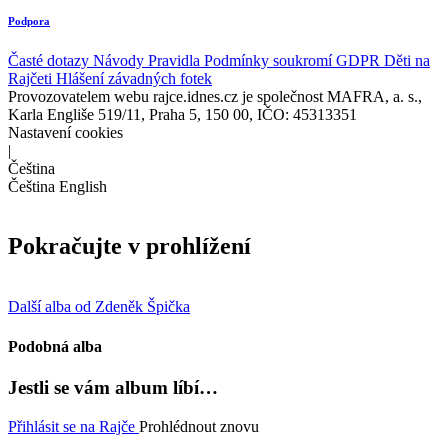
Podpora
Časté dotazy
Návody
Pravidla
Podmínky soukromí
GDPR
Děti na
Rajčeti
Hlášení závadných fotek
Provozovatelem webu rajce.idnes.cz je společnost MAFRA, a. s.,
Karla Engliše 519/11, Praha 5, 150 00, IČO: 45313351
Nastavení cookies
|
Čeština
Čeština
English
Pokračujte v prohlížení
Další alba od Zdeněk Špička
Podobná alba
Jestli se vám album líbí…
Přihlásit se na Rajče
Prohlédnout znovu