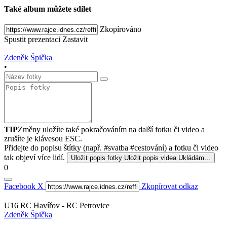
Také album můžete sdílet
Zkopírováno
Spustit prezentaci
Zastavit
Zdeněk Špička
•
TIP
Změny uložíte také pokračováním na další fotku či video a
zrušíte je klávesou ESC.
Přidejte do popisu štítky (např. #svatba #cestování) a fotku či video
tak objeví více lidí.
Uložit popis fotky
Uložit popis videa
Ukládám…
0
Facebook
X
Zkopírovat odkaz
U16 RC Havířov - RC Petrovice
Zdeněk Špička