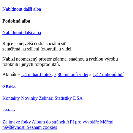
Nabídnout další alba
Podobná alba
Nabídnout další alba
Rajče je největší česká sociální síť
zaměřená na sdílení fotografií a videí.
Nabízí neomezený prostor zdarma, snadnou a rychlou výrobu
fotoknih i jiných fotoproduktů.
Aktuálně
1,4 miliard fotek
,
7,86 milionů videí
a
1,42 milionů lidí
.
O Rajčeti
Kontakty
Novinky
Zelináři
Statistiky DSA
Reklama
Zajímavé fotky
Album do stránek
API pro vývojáře
Měření
návštěvnosti
Seznam cookies